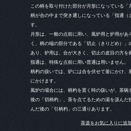
この柄を取り付けた部分が月形になっている「
柄が合の中まで突き通しになっている「指通（
す。
月形は、一般の点前に用い、風炉用と炉用があ
く、柄の端の部分である「切止（きりどめ）」
あり、炉用は、合が大きく、切止の皮目の方を
指通は、特殊な点前に用い普通は用いません。
柄杓の扱いでは、炉には合を伏せて釜にかけ、
にかけます。
風炉の場合には、柄杓を置く時の扱いが、茶碗
後の「切柄杓」、茶を点てるための湯を汲んだ
んだ後の「引柄杓」の三通りあります。
茶道をお気に入りに追