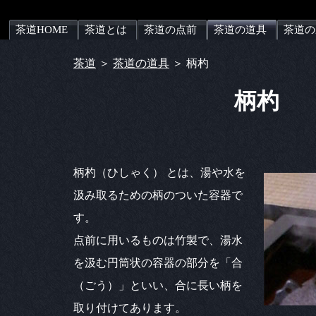
茶道HOME
茶道とは
茶道の点前
茶道の道具
茶道の
茶道
＞
茶道の道具
＞ 柄杓
柄杓
柄杓（ひしゃく） とは、湯や水を
汲み取るための柄のついた容器で
す。
点前に用いるものは竹製で、湯水
を汲む円筒状の容器の部分を「合
（ごう）」といい、合に長い柄を
取り付けてあります。