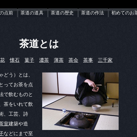
の点前
茶道の道具
茶道の歴史
茶道の作法
初めてのお
茶道とは
花
懐石
菓子
濃茶
薄茶
茶会
茶事
三千家
ゃどう）とは、
とってお茶を点
法で飲むものと
、茶をいれて飲
術、工芸、詩
茶室
建築や造
子
などにまで至