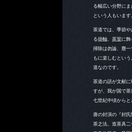
る幅広い分野にま
という人もいます
茶道では、季節や
る
掛軸
、
茶室
に飾
掃除は勿論、塵一
もに楽しむという
道なのです。
茶道の語が文献に
すが、我が国で茶
七世紀中頃からと
唐の封演の『封氏
茶之法。造茶具二