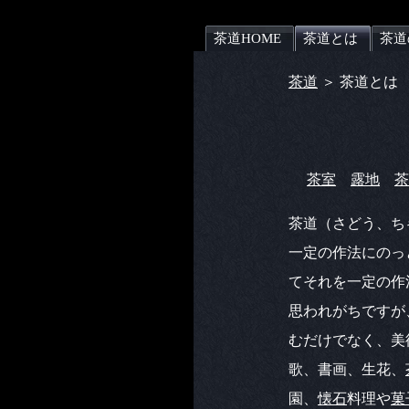
茶道HOME
茶道とは
茶道
茶道
＞ 茶道とは
茶室
露地
茶
茶道（さどう、ち
一定の作法にのっ
てそれを一定の作
思われがちですが
むだけでなく、美
歌、書画、生花、
園、
懐石
料理や
菓