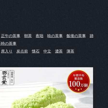
正午の茶事
朝茶
夜咄
暁の茶事
飯後の茶事
跡
不時の茶事
席入り
炭点前
懐石
中立
濃茶
薄茶