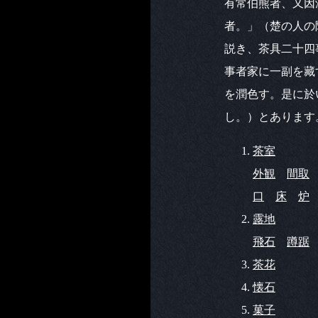
有常伯熊者、又因
者。」（楚の人の
説き、茶具二十四
事者家に一副を藏
を潤色す。是に於
し。）とあります
茶室
外観
間取
口
床
炉
露地
飛石
蹲踞
茶花
懐石
菓子