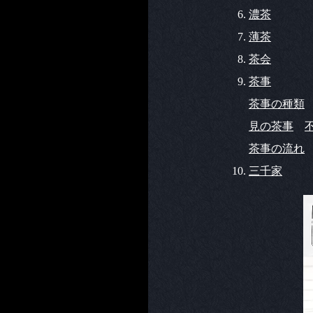
濃茶
薄茶
茶会
茶事
茶事の種類
見の茶事
茶事の流れ
三千家