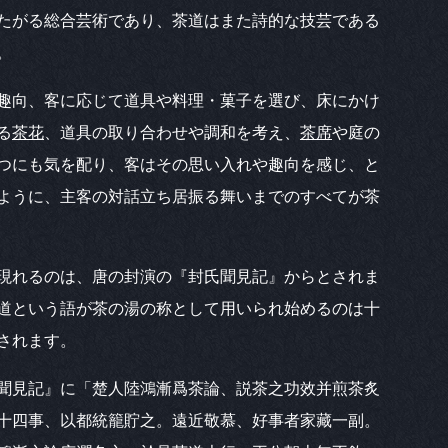
たがる総合芸術であり、茶道はまた詩的な技芸である
。
趣向、客に応じて道具や料理・菓子を選び、床にかけ
る
茶花
、道具の取り合わせや調和を考え、
茶席
や庭の
つにも気を配り、客はその思い入れや趣向を感じ、と
ように、主客の対話立ち居振る舞いまでのすべてが茶
現れるのは、唐の封演の『封氏聞見記』からとされま
道という語が茶の湯の称として用いられ始めるのは十
されます。
聞見記』に「楚人陸鴻漸爲茶論、説茶之功效并煎茶炙
十四事、以都統籠貯之。遠近敬慕、好事者家藏一副。