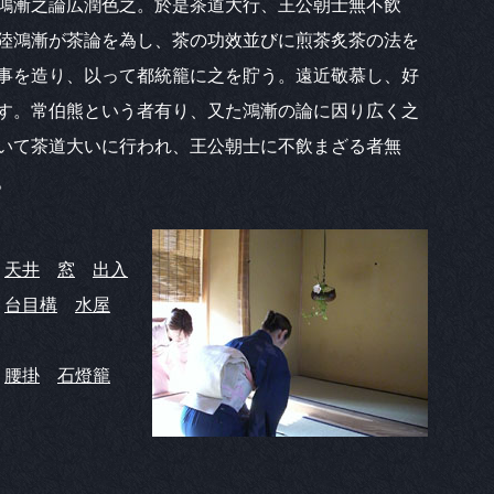
鴻漸之論広潤色之。於是茶道大行、王公朝士無不飲
陸鴻漸が茶論を為し、茶の功效並びに煎茶炙茶の法を
事を造り、以って都統籠に之を貯う。遠近敬慕し、好
す。常伯熊という者有り、又た鴻漸の論に因り広く之
いて茶道大いに行われ、王公朝士に不飲まざる者無
。
天井
窓
出入
台目構
水屋
腰掛
石燈籠