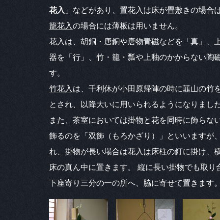
花入
」などがあり、置花入は床が畳敷きの場合
籠花入
の場合には薄板は用いません。
花入は、胡銅・唐銅や唐物青磁などを「真」、
器を「行」、竹・籠・瓢や上釉のかからない陶
す。
竹花入
は、千利休が小田原帰陣の時に韮山の竹
とされ、以降大いに用いられるようになりまし
また、茶室においては掛物と花を同時に飾らな
飾るのを「双飾（もろかざり）」といいますが
れ、掛物が長い場合は花入は床柱の釘に掛け、
床の真ん中に置きます。 縦に長い掛物でも取り
下座寄り三分の一の所へ、脇に寄せて置きます