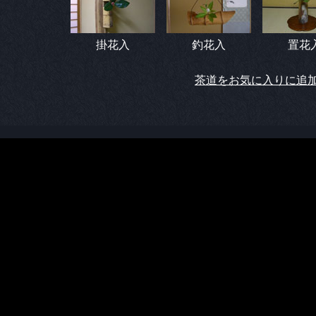
掛花入
釣花入
置花
茶道をお気に入りに追