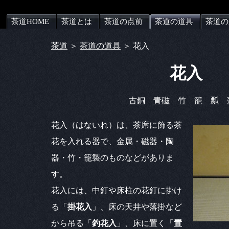
茶道HOME
茶道とは
茶道の点前
茶道の道具
茶道の
茶道
＞
茶道の道具
＞ 花入
花入
古銅
青磁
竹
籠
瓢
花入（はないれ）は、茶席に飾る茶
花を入れる器で、金属・磁器・陶
器・竹・籠製のものなどがありま
す。
花入には、中釘や床柱の花釘に掛け
る「
掛花入
」、床の天井や落掛など
から吊る「
釣花入
」、床に置く「
置