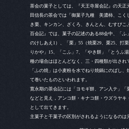
茶会の菓子としては、『天王寺屋会記』の天正元年（
田信長の茶会では「御菓子九種 美濃柿、こく
き栗、キンカン、ざくろ、きんとん、むすびこ
百会記』では、菓子の記述のある88会中、「ふ」
のけしあえ1）、「栗」55（焼栗29、栗25、打
りかや」15、「こふ」7、「やき餅」「とうふ
種の場合はほとんどなく、三・四種類が出され
「ふの焼」は小麦粉を水でねり焼鍋にのばし、
て巻いたものといわれます。
寛永期の茶会記には「ヨモギ餅、アン入テ」「
などと見え，アンコ餅・キナコ餅・ウズラヤキ
として出てきます。
主菓子と干菓子の区別がされるようになるのは