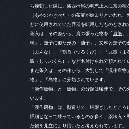
ら帰朝した際に、洛西栂尾の明恵上人に茶の種
（あやのかきべた）の茶壷が始まりといわれ、
どに使用されていた容器を転用したものとされ
茶入は、その姿から、肩の張った物を「
肩衝
」
琳
」、茄子に似た形の「
茄子
」、文琳と茄子の
（ぶんな）」「鶴首（つるくび）」「丸壺（ま
膨（しりぶくら）」など名付けられ分類されて
また茶入は、その作から、大別して「漢作唐物
物」、「島物」に分類されています。
「漢作唐物」と「唐物」の分類は曖昧で、その
います。
「漢作唐物」は、型造りで、胴継ぎしたところ
胴紐となって残っているものが多く、薬味入・
た物を見立により用いたと考えられています。