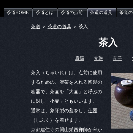
茶道HOME
茶道とは
茶道の点前
茶道の道具
茶道の
茶道
＞
茶道の道具
＞ 茶入
茶入
肩衝
文琳
茄子
茶入（ちゃいれ）は、点前に使用
するための、
濃茶
を入れる陶製の
容器で、茶壷を「大壷」と呼ぶの
に対し「小壷」ともいいます。
通常は、象牙製の蓋をし、
仕覆
（しふく）
を着せます。
京都建仁寺の開山栄西禅師が宋か