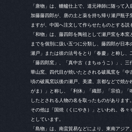
「唐物」は、轆轤仕上で、道元禅師に随って入
加藤藤四郎が、唐の土と薬を持ち帰り瀬戸瓶子
ますが、中国へ注文して作らせたものとする説
「和物」は、藤四郎を陶祖として瀬戸窯を本窯
までを個別に扱い五つに分類し、藤四郎が日本
瀬戸」または彼の法号をとり「春慶」と称し、
「藤四郎窯」、「真中古（まちゅうこ）」、三
華山窯、四代目が焼いたとされる破風窯を「中
頃の破風窯以後の瀬戸、美濃、京都などで焼か
がま）」と称し、「利休」「織部」「宗伯」「
したとされる人物の名を取ったものがあります
その他は「国焼（くにやき）」といわれ、各々
としています。
「島物」は、南蛮貿易などにより、東南アジア