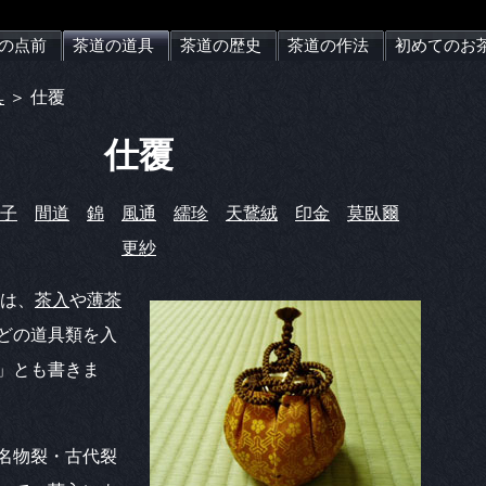
の点前
茶道の道具
茶道の歴史
茶道の作法
初めてのお
具
＞ 仕覆
仕覆
子
間道
錦
風通
繻珍
天鵞絨
印金
莫臥爾
更紗
とは、
茶入
や
薄茶
どの道具類を入
」とも書きま
名物裂・古代裂