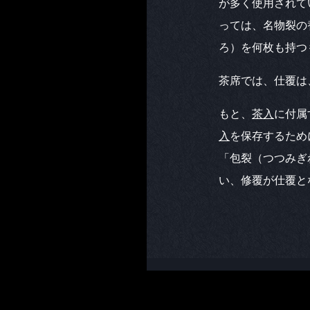
が多く使用されて
っては、名物裂の
ろ）を何枚も持つ
茶席では、仕覆は
もと、
茶入
に付属
入
を保存するため
「包裂（つつみぎ
い、修覆が仕覆と