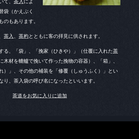
いて、
茶入
によ
替袋（かえぶく
ものもあります。
、
茶入
、
茶杓
とともに客の拝見に供されます。
する、「袋」、「挽家（ひきや）」（仕覆に入れた
茶
に木材を轆轤で挽いて作った挽物の容器）、「箱」、
れ）」、その他の補装を「修覆（しゅうふく）」とい
なり、茶入袋の呼び名になったといいます。
茶道をお気に入りに追加