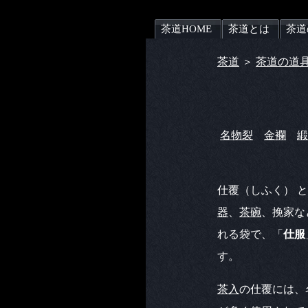
茶道HOME
茶道とは
茶道
茶道
＞
茶道の道
名物裂
金襴
緞
仕覆（しふく） 
器
、
茶碗
、挽家な
れる袋で、「
仕服
す。
茶入
の仕覆には、