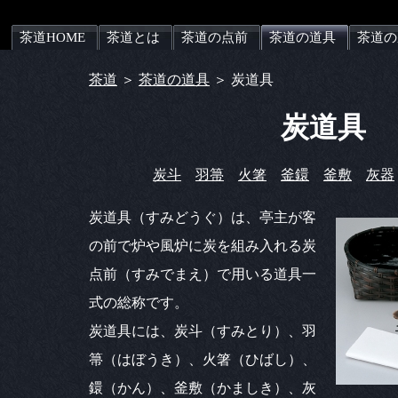
茶道HOME
茶道とは
茶道の点前
茶道の道具
茶道の
茶道
＞
茶道の道具
＞ 炭道具
炭道具
炭斗
羽箒
火箸
釜鐶
釜敷
灰器
炭道具（すみどうぐ）は、亭主が客
の前で炉や風炉に炭を組み入れる炭
点前（すみでまえ）で用いる道具一
式の総称です。
炭道具には、炭斗（すみとり）、羽
箒（はぼうき）、火箸（ひばし）、
鐶（かん）、釜敷（かましき）、灰