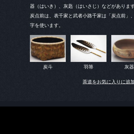
器（はいき）、灰匙（はいさじ）などがありま
炭点前は、表千家と武者小路千家は「炭点前」
字を使います。
炭斗
羽箒
灰器
茶道をお気に入りに追