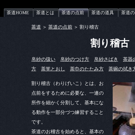
茶道HOME
茶道とは
茶道の点前
茶道の道具
茶道の
茶道
＞
茶道の点前
＞ 割り稽古
割り稽古
帛紗の扱い
帛紗のつけ方
帛紗さばき
茶器
方
茶筅とおし
茶巾のたたみ方
茶碗の拭き
割り稽古（わりげいこ）とは、お
点前をするために必要な、一連の
所作を細かく分割して、基本にな
る動作を一部分づつ練習すること
です。
茶道のお稽古を始めると、基本の