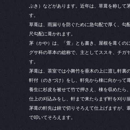
ぶき）などがあります。近年は、草葺を称して
す。
草葺は、雨漏りを防ぐために急勾配で厚く、勾
尺勾配に葺かれます。
茅（かや）は、「萱」とも書き、屋根を葺くの
グサ科の草本の総称で、主としてススキ、チガ
す。
茅葺は、茶室では小舞竹を垂木の上に渡し軒裏
軒付（のきづけ）をし、軒先から棟に向かって
養生に杉皮を被せて竹で押さえ、棟を収めたら
仕上の刈込みをし、軒まで来たらまず軒を刈り
茅葺の軒先は鋏で切りそろえて仕上げますが、
で叩いてそろえます。