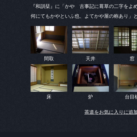
『和訓栞』に「かや 古事記に葺草の二字をよ
何にてもかやといふ也、よてかや屋の称あり」
間取
天井
窓
床
炉
台目
茶道をお気に入りに追