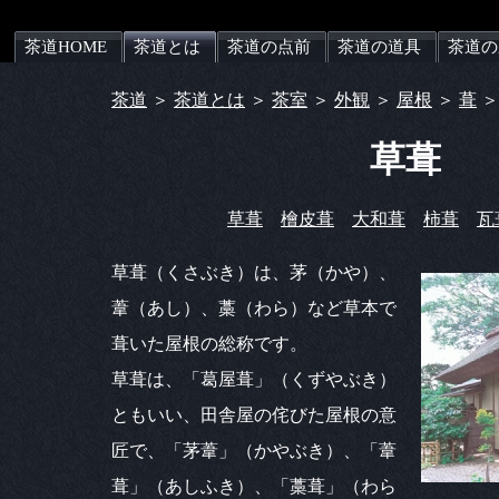
茶道HOME
茶道とは
茶道の点前
茶道の道具
茶道の
茶道
＞
茶道とは
＞
茶室
＞
外観
＞
屋根
＞
葺
＞
草葺
草葺
檜皮葺
大和葺
柿葺
瓦
草葺（くさぶき）は、茅（かや）、
葦（あし）、藁（わら）など草本で
葺いた屋根の総称です。
草葺は、「葛屋葺」（くずやぶき）
ともいい、田舎屋の侘びた屋根の意
匠で、「茅葦」（かやぶき）、「葦
葺」（あしふき）、「藁葺」（わら