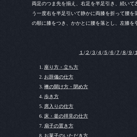
両足のつま先を揃え、右足を半足引き、続いて
う一度右を半足引いて静かに両膝を折って腰を
の順に膝をつき、かかとに腰を落とし、左膝を
１
/
２
/
３
/
４
/
５
/
６
/
７
/
８
/
９
/
座り方・立ち方
お辞儀の仕方
襖の開け方・閉め方
歩き方
席入りの仕方
床・釜の拝見の仕方
扇子の置き方
お菓子のいただき方