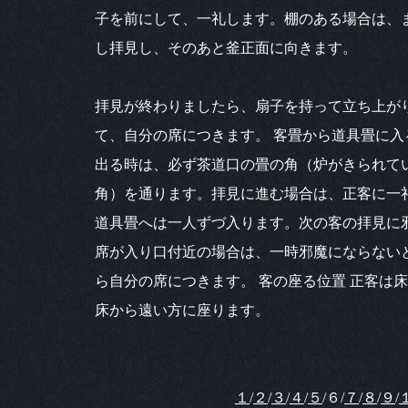
子を前にして、一礼します。棚のある場合は、
し拝見し、そのあと釜正面に向きます。
拝見が終わりましたら、扇子を持って立ち上が
て、自分の席につきます。 客畳から道具畳に入
出る時は、必ず茶道口の畳の角（炉がきられて
角）を通ります。拝見に進む場合は、正客に一
道具畳へは一人ずづ入ります。次の客の拝見に
席が入り口付近の場合は、一時邪魔にならない
ら自分の席につきます。 客の座る位置 正客は
床から遠い方に座ります。
１
/
２
/
３
/
４
/
５
/６/
７
/
８
/
９
/