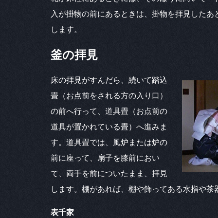
入が掛物の前にあるときは、掛物を拝見したあ
します。
釜の拝見
床の拝見がすんだら、続いて踏込
畳（お点前をされる方の入り口）
の前へ行って、道具畳（お点前の
道具が置かれている畳）へ進みま
す。道具畳では、風炉または炉の
前に座って、扇子を膝前におい
て、両手を前についたまま、拝見
します。棚があれば、棚や飾ってある水指や茶
表千家